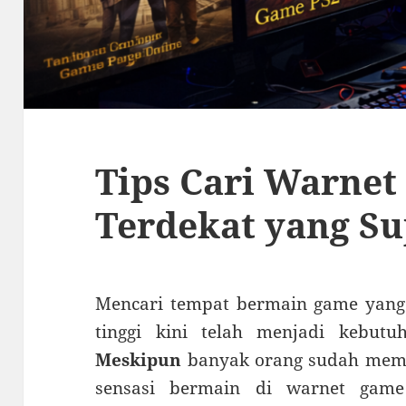
Tips Cari Warnet
Terdekat yang S
Mencari tempat bermain game yang 
tinggi kini telah menjadi kebut
Meskipun
banyak orang sudah memil
sensasi bermain di warnet game 