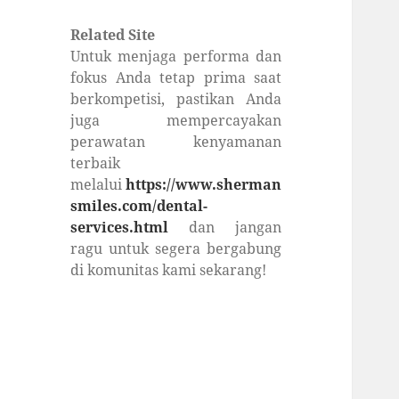
Related Site
Untuk menjaga performa dan
fokus Anda tetap prima saat
berkompetisi, pastikan Anda
juga mempercayakan
perawatan kenyamanan
terbaik
melalui
https://www.sherman
smiles.com/dental-
services.html
dan jangan
ragu untuk segera bergabung
di komunitas kami sekarang!