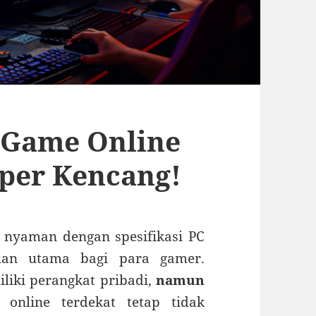
 Game Online
uper Kencang!
nyaman dengan spesifikasi PC
uhan utama bagi para gamer.
iki perangkat pribadi,
namun
online terdekat tetap tidak