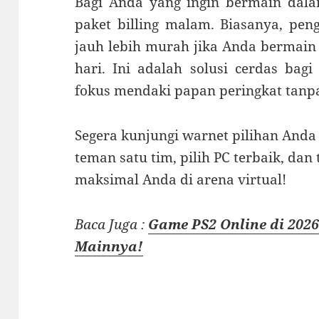
Bagi Anda yang ingin bermain dala
paket billing malam. Biasanya, pe
jauh lebih murah jika Anda bermain
hari. Ini adalah solusi cerdas bag
fokus mendaki papan peringkat tanp
Segera kunjungi warnet pilihan Anda
teman satu tim, pilih PC terbaik, d
maksimal Anda di arena virtual!
Baca Juga :
Game PS2 Online di 202
Mainnya!