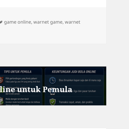
Tag
game online
,
warnet game
,
warnet
nline untuk Pemula