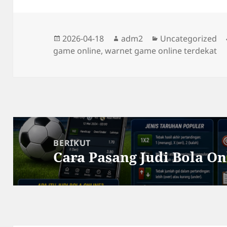
Diposkan
Penulis
Kategori
2026-04-18
adm2
Uncategorized
pada
game online
,
warnet game online terdekat
Navigasi
pos
BERIKUT
Cara Pasang Judi Bola O
Pos
berikutnya: