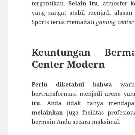
tergantikan.
Selain itu
, atmosfer k
yang sangat stabil menjadi alasa
Sports terus memadati
gaming center
Keuntungan Berm
Center Modern
Perlu diketahui bahwa
warne
bertransformasi menjadi arena yan
itu
, Anda tidak hanya mendapat
melainkan
juga fasilitas profesi
bermain Anda secara maksimal.