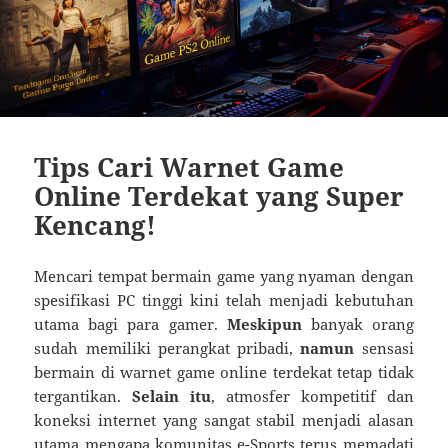
Tips Cari Warnet Game
Online Terdekat yang Super
Kencang!
Mencari tempat bermain game yang nyaman dengan
spesifikasi PC tinggi kini telah menjadi kebutuhan
utama bagi para gamer.
Meskipun
banyak orang
sudah memiliki perangkat pribadi,
namun
sensasi
bermain di warnet game online terdekat tetap tidak
tergantikan.
Selain itu
, atmosfer kompetitif dan
koneksi internet yang sangat stabil menjadi alasan
utama mengapa komunitas e-Sports terus memadati