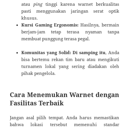
atau
ping
tinggi karena warnet berkualitas
pasti menggunakan jaringan serat optik
khusus.
Kursi Gaming Ergonomis:
Hasilnya, bermain
berjam-jam tetap terasa nyaman tanpa
membuat punggung terasa pegal.
Komunitas yang Solid:
Di samping itu
, Anda
bisa bertemu rekan tim baru atau mengikuti
turnamen lokal yang sering diadakan oleh
pihak pengelola.
Cara Menemukan Warnet dengan
Fasilitas Terbaik
Jangan asal pilih tempat. Anda harus memastikan
bahwa lokasi tersebut memenuhi standar