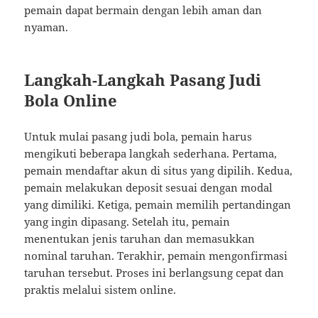
pemain dapat bermain dengan lebih aman dan
nyaman.
Langkah-Langkah Pasang Judi
Bola Online
Untuk mulai pasang judi bola, pemain harus
mengikuti beberapa langkah sederhana. Pertama,
pemain mendaftar akun di situs yang dipilih. Kedua,
pemain melakukan deposit sesuai dengan modal
yang dimiliki. Ketiga, pemain memilih pertandingan
yang ingin dipasang. Setelah itu, pemain
menentukan jenis taruhan dan memasukkan
nominal taruhan. Terakhir, pemain mengonfirmasi
taruhan tersebut. Proses ini berlangsung cepat dan
praktis melalui sistem online.