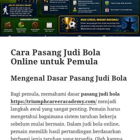
Cara Pasang Judi Bola
Online untuk Pemula
Mengenal Dasar Pasang Judi Bola
Bagi pemula, memahami dasar
pasang judi bola
https://triumphcareeracademy.com/
menjadi
langkah awal yang sangat penting. Pemain harus
mengetahui bagaimana sistem taruhan bekerja
sebelum mulai bermain. Dalam judi bola online,
pemain memilih hasil pertandingan berdasarkan
berbagai jenis taruhan yang tersedia. Oleh karena